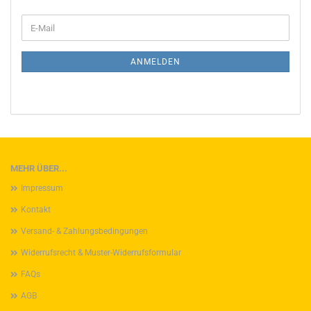
WEITER
E-
ZUR
Mail
NEWSLETTER-
ANMELDUNG
ANMELDEN
MEHR ÜBER...
Impressum
Kontakt
Versand- & Zahlungsbedingungen
Widerrufsrecht & Muster-Widerrufsformular
FAQs
AGB