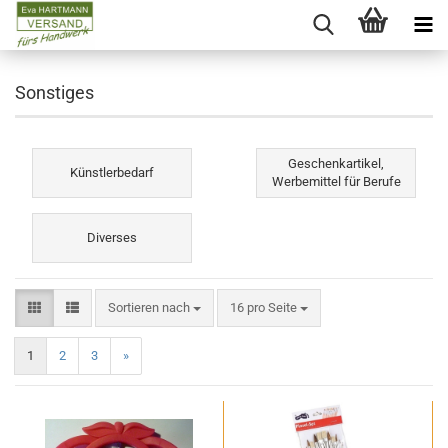
Sonstiges
Geschenkartikel,
Künstlerbedarf
Werbemittel für Berufe
Diverses
Sortieren nach
pro Seite
Sortieren nach
16 pro Seite
1
2
3
»