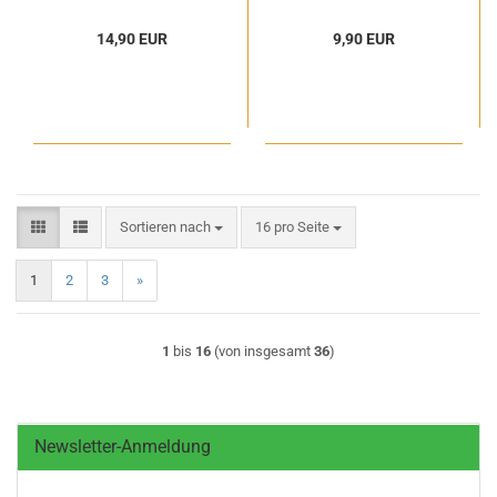
14,90 EUR
9,90 EUR
Sortieren nach
pro Seite
Sortieren nach
16 pro Seite
1
2
3
»
1
bis
16
(von insgesamt
36
)
Newsletter-Anmeldung