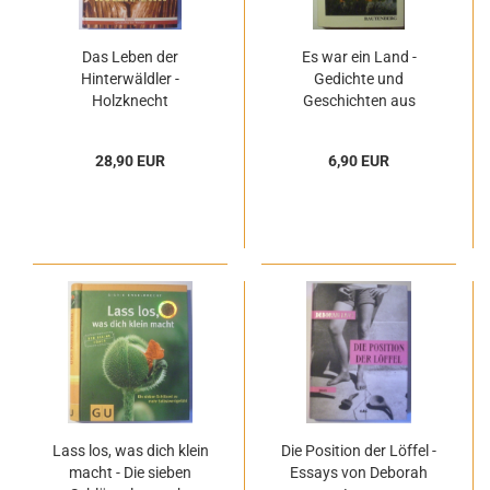
Das Leben der
Es war ein Land -
Hinterwäldler -
Gedichte und
Holzknecht
Geschichten aus
dokumentarische
Ostpreußen von Agnes
Erzählung von Gerald
Miegel
28,90 EUR
6,90 EUR
Rettenegger
Lass los, was dich klein
Die Position der Löffel -
macht - Die sieben
Essays von Deborah