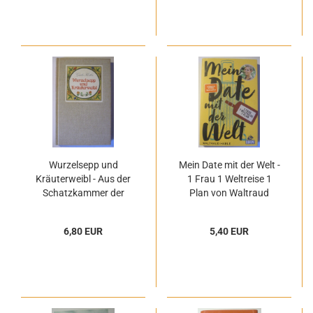
Wurzelsepp und
Mein Date mit der Welt -
Kräuterweibl - Aus der
1 Frau 1 Weltreise 1
Schatzkammer der
Plan von Waltraud
alpenländischen
Hable
Volksmedizin von
6,80 EUR
5,40 EUR
Gisela Köstler