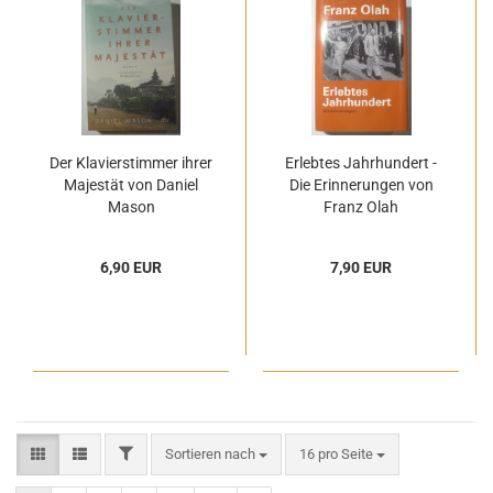
Der Klavierstimmer ihrer
Erlebtes Jahrhundert -
Majestät von Daniel
Die Erinnerungen von
Mason
Franz Olah
6,90 EUR
7,90 EUR
FILTER
Sortieren nach
pro Seite
Sortieren nach
16 pro Seite