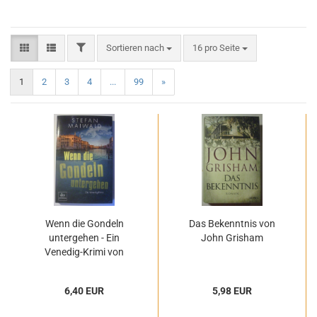
FILTER
Sortieren nach
pro Seite
Sortieren nach
16 pro Seite
1
2
3
4
...
99
»
Wenn die Gondeln
Das Bekenntnis von
untergehen - Ein
John Grisham
Venedig-Krimi von
Stefan Maiwald
6,40 EUR
5,98 EUR