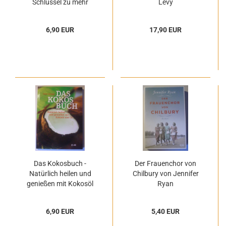
Schlüssel zu mehr
Levy
Selbstwertgefühl von
Sigrid
6,90 EUR
17,90 EUR
Das Kokosbuch -
Der Frauenchor von
Natürlich heilen und
Chilbury von Jennifer
genießen mit Kokosöl
Ryan
und Co. von Peter
Königs
6,90 EUR
5,40 EUR