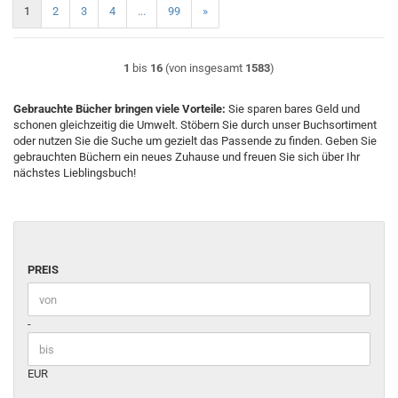
1
2
3
4
...
99
»
1
bis
16
(von insgesamt
1583
)
Gebrauchte Bücher bringen viele Vorteile:
Sie sparen bares Geld und
schonen gleichzeitig die Umwelt. Stöbern Sie durch unser Buchsortiment
oder nutzen Sie die Suche um gezielt das Passende zu finden. Geben Sie
gebrauchten Büchern ein neues Zuhause und freuen Sie sich über Ihr
nächstes Lieblingsbuch!
PREIS
PREIS
Preis bis
-
EUR